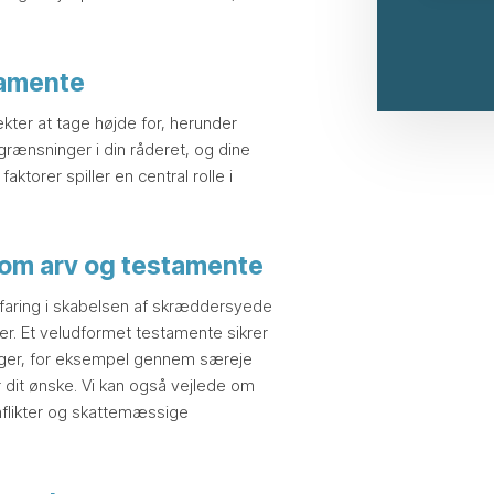
tamente
kter at tage højde for, herunder
grænsninger i din råderet, og dine
torer spiller en central rolle i
 om arv og testamente
faring i skabelsen af skræddersyede
. Et veludformet testamente sikrer
inger, for eksempel gennem særeje
r dit ønske. Vi kan også vejlede om
nflikter og skattemæssige