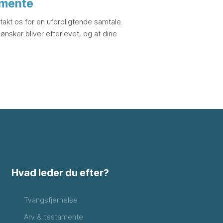
tamente
ntakt os for en uforpligtende samtale.
 ønsker bliver efterlevet, og at dine
Hvad leder du efter?
Tvangsfjernelse
Arv & testamente