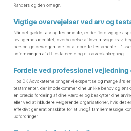
Randers og den omegn.
Vigtige overvejelser ved arv og tes
Når det gælder arv og testamente, er der flere vigtige aspe
arvingernes identitet, overholdelse af lovmæssige krav, be
personlige bevæggrunde for at oprette testamentet. Disse fak
udformningen af dit testamente og din arveplanlægning.
Fordele ved professionel vejledning
Hos DK Advokaterne bringer vi ekspertise og mange års er
testamenter, der imødekommer dine unikke behov og ønsker
en præcis fordeling af dine værdier og beskytter dine arv
eller ved at inkludere velgørende organisationer, hvis det e
effektivt generationsskifte for at undgå familiemæssige ko
udfordringer.