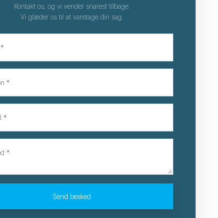
​Kontakt os, og vi vender snarest tilbage.
Vi glæder os til at varetage din sag.