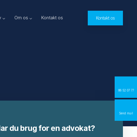
v ⌵
Om os ⌵
Kontakt os
Kontakt os​
86 52 07 77
Send mail
ar du brug for en advokat?