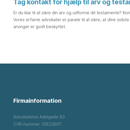
Tag kontakt for hjælp til arv og tes
Er du klar til at sikre din arv og udforme dit testamente? Ko
Vores erfarne advokater er parate til at sikre, at dine sidste
arvinger er godt beskyttet.​
Firmainformation
Advokaterne Adelgade 83
CVR-nummer: 12623607