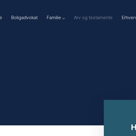
e
Boligadvokat
Familie ⌵
Arv og testamente
Erhver
H