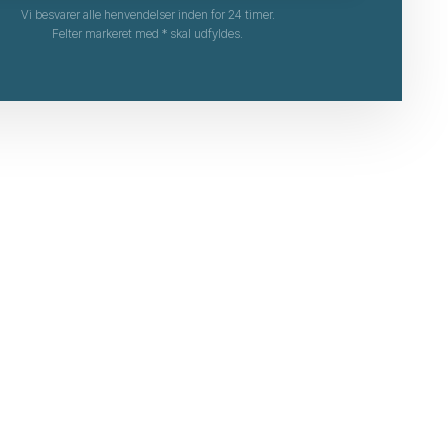
Vi besvarer alle henvendelser inden for 24 timer.
Felter markeret med * skal udfyldes.​