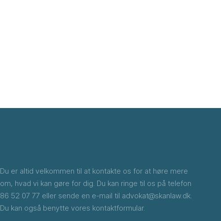
Du er altid velkommen til at kontakte os for at høre mere
om, hvad vi kan gøre for dig. Du kan ringe til os på telefon
86 52 07 77
eller sende en e-mail til
advokat@skanlaw.dk
.
Du kan også benytte vores kontaktformular.