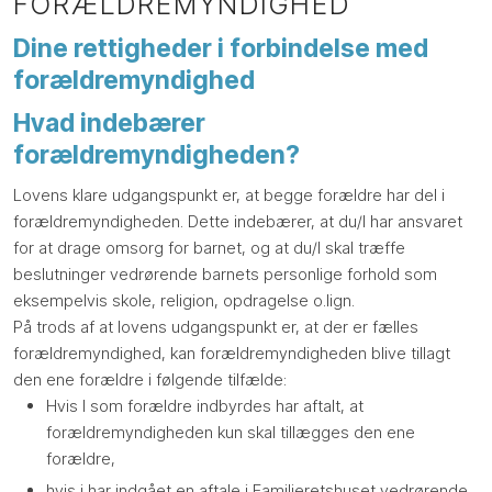
FORÆLDREMYNDIGHED
Dine rettigheder i forbindelse med
forældremyndighed
Hvad indebærer
forældremyndigheden?
Lovens klare udgangspunkt er, at begge forældre har del i
forældremyndigheden. Dette indebærer, at du/I har ansvaret
for at drage omsorg for barnet, og at du/I skal træffe
beslutninger vedrørende barnets personlige forhold som
eksempelvis skole, religion, opdragelse o.lign.
På trods af at lovens udgangspunkt er, at der er fælles
forældremyndighed, kan forældremyndigheden blive tillagt
den ene forældre i følgende tilfælde:
Hvis I som forældre indbyrdes har aftalt, at
forældremyndigheden kun skal tillægges den ene
forældre,
hvis i har indgået en aftale i Familieretshuset vedrørende