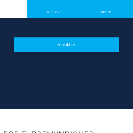
86 52 07 77
Send mail
Kontakt os​