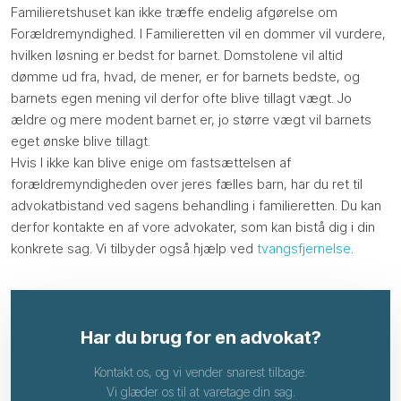
Familieretshuset kan ikke træffe endelig afgørelse om
Forældremyndighed. I Familieretten vil en dommer vil vurdere,
hvilken løsning er bedst for barnet. Domstolene vil altid
dømme ud fra, hvad, de mener, er for barnets bedste, og
barnets egen mening vil derfor ofte blive tillagt vægt. Jo
ældre og mere modent barnet er, jo større vægt vil barnets
eget ønske blive tillagt.
Hvis I ikke kan blive enige om fastsættelsen af
forældremyndigheden over jeres fælles barn, har du ret til
advokatbistand ved sagens behandling i familieretten. Du kan
derfor kontakte en af vore advokater, som kan bistå dig i din
konkrete sag. Vi tilbyder også hjælp ved
tvangsfjernelse
.
Har du brug for en advokat?
​Kontakt os, og vi vender snarest tilbage.
Vi glæder os til at varetage din sag.