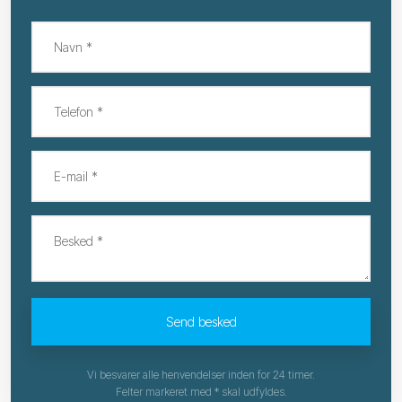
Vi besvarer alle henvendelser inden for 24 timer.
Felter markeret med * skal udfyldes.​