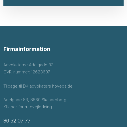
Firmainformation
Advokaterne Adelgade 83
CVR-nummer: 12623607
Tilbage til DK advokaters hovedside
Adelgade 83, 8660 Skanderborg
Klik her for rutevejledning
86 52 07 77