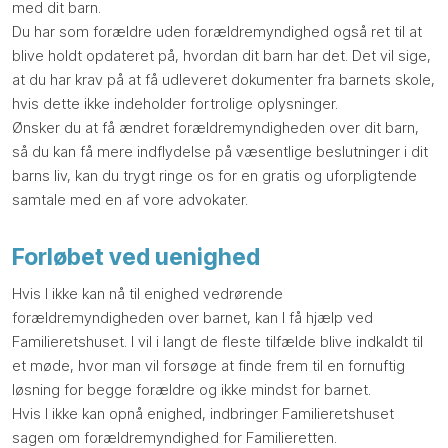
med dit barn.
Du har som forældre uden forældremyndighed også ret til at
blive holdt opdateret på, hvordan dit barn har det. Det vil sige,
at du har krav på at få udleveret dokumenter fra barnets skole,
hvis dette ikke indeholder fortrolige oplysninger.
Ønsker du at få ændret forældremyndigheden over dit barn,
så du kan få mere indflydelse på væsentlige beslutninger i dit
barns liv, kan du trygt ringe os for en gratis og uforpligtende
samtale med en af vore advokater.
Forløbet ved uenighed
Hvis I ikke kan nå til enighed vedrørende
forældremyndigheden over barnet, kan I få hjælp ved
Familieretshuset. I vil i langt de fleste tilfælde blive indkaldt til
et møde, hvor man vil forsøge at finde frem til en fornuftig
løsning for begge forældre og ikke mindst for barnet.
Hvis I ikke kan opnå enighed, indbringer Familieretshuset
sagen om forældremyndighed for Familieretten.